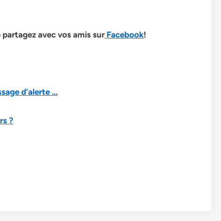
le partagez avec vos amis sur
Facebook
!
ssage d’alerte …
rs ?