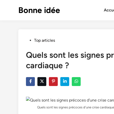
Skip
Bonne idée
to
Accue
content
Posted
Top articles
in
Quels sont les signes p
cardiaque ?
Quels sont les signes précoces d'une crise cardiaqu