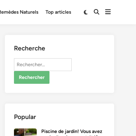
Open
Switch
Remèdes Naturels
Top articles
Open
to
menu
Search
dark
mode
Recherche
Rechercher :
Popular
Piscine de jardin! Vous avez