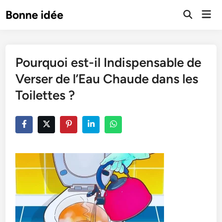
Skip
Mai
Bonne idée
to
Open
Men
Search
content
Pourquoi est-il Indispensable de
Verser de l’Eau Chaude dans les
Toilettes ?