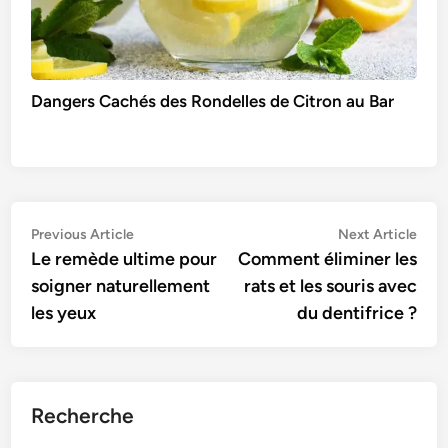
Dangers Cachés des Rondelles de Citron au Bar
Navigation
Previous
Nex
Previous Article
Next Article
article:
artic
Le remède ultime pour
Comment éliminer les
de
soigner naturellement
rats et les souris avec
l’article
les yeux
du dentifrice ?
Recherche