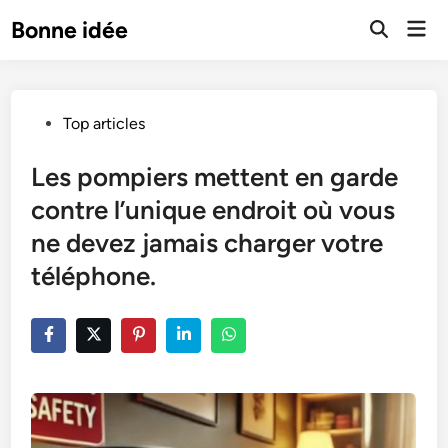
Skip
Mai
Bonne idée
to
Open
Men
Search
content
Posted
Top articles
in
Les pompiers mettent en garde
contre l’unique endroit où vous
ne devez jamais charger votre
téléphone.