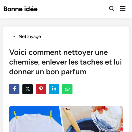
Skip
Mai
Bonne idée
to
Open
Men
Search
content
Posted
Nettoyage
in
Voici comment nettoyer une
chemise, enlever les taches et lui
donner un bon parfum