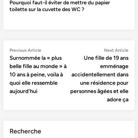
Pourquoi faut-il éviter de mettre du papier
toilette sur la cuvette des WC ?
Navigation
Previous
Nex
Previous Article
Next Article
article:
artic
Surnommée la « plus
Une fille de 19 ans
de
belle fille au monde » à
emménage
l’article
10 ans à peine, voila à
accidentellement dans
quoi elle ressemble
une résidence pour
aujourd’hui
personnes âgées et elle
adore ça
Recherche