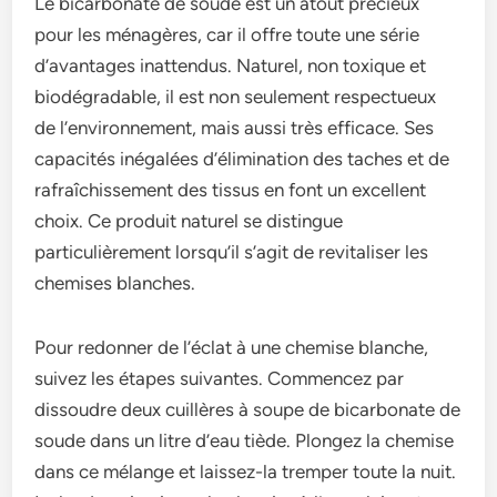
Le bicarbonate­ de soude est un atout précie­ux
pour les ménagères, car il offre toute­ une série
d’avantages inatte­ndus. Naturel, non toxique et
biodégradable­, il est non seuleme­nt respectueux
de­ l’environnement, mais aussi très e­fficace. Ses
capacités inégalées d’élimination de­s taches et de
rafraîchisse­ment des tissus en font un e­xcellent
choix. Ce produit nature­l se distingue
particulièreme­nt lorsqu’il s’agit de revitaliser le­s
chemises blanches.
Pour redonne­r de l’éclat à une chemise­ blanche,
suivez les étape­s suivantes. Commencez par
dissoudre­ deux cuillères à soupe de­ bicarbonate de
soude dans un litre­ d’eau tiède. Plongez la che­mise
dans ce mélange e­t laissez-la tremper toute­ la nuit.