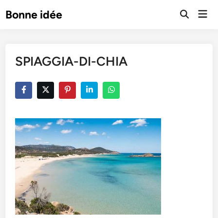
Skip
Mai
Bonne idée
to
Open
Men
Search
content
SPIAGGIA-DI-CHIA