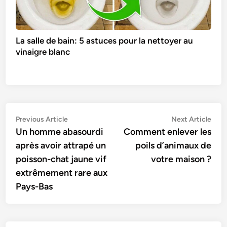
La salle de bain: 5 astuces pour la nettoyer au
vinaigre blanc
Navigation
Previous
Nex
Previous Article
Next Article
article:
artic
Un homme abasourdi
Comment enlever les
de
après avoir attrapé un
poils d’animaux de
l’article
poisson-chat jaune vif
votre maison ?
extrêmement rare aux
Pays-Bas