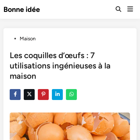
Skip
Mai
Bonne idée
to
Open
Men
Search
content
Posted
Maison
in
Les coquilles d’œufs : 7
utilisations ingénieuses à la
maison