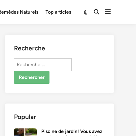
Open
Switch
Remèdes Naturels
Top articles
Open
to
menu
Search
dark
mode
Recherche
Rechercher :
Popular
Piscine de jardin! Vous avez