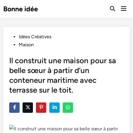
Skip
Mai
Bonne idée
to
Open
Men
Search
content
Posted
Idées Créatives
in
Maison
Il construit une maison pour sa
belle sœur à partir d’un
conteneur maritime avec
terrasse sur le toit.