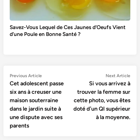
Savez-Vous Lequel de Ces Jaunes d’Oeufs Vient
d’une Poule en Bonne Santé ?
Navigation
Previous
Nex
Previous Article
Next Article
article:
artic
Cet adolescent passe
Si vous arrivez à
de
six ans à creuser une
trouver la femme sur
l’article
maison souterraine
cette photo, vous êtes
dans le jardin suite à
doté d’un QI supérieur
une dispute avec ses
à la moyenne.
parents