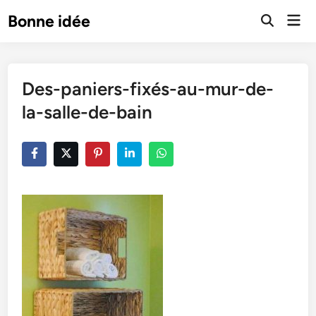
Skip
Mai
Bonne idée
to
Open
Men
Search
content
Des-paniers-fixés-au-mur-de-
la-salle-de-bain