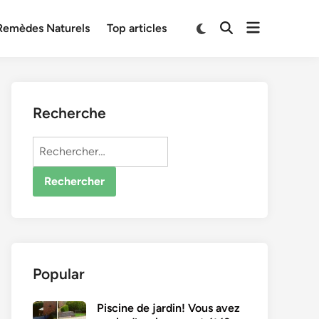
Open
Switch
Remèdes Naturels
Top articles
Open
to
menu
Search
dark
mode
Recherche
Rechercher :
Popular
Piscine de jardin! Vous avez