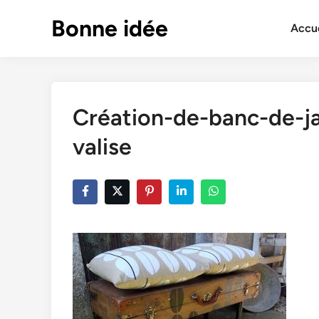
Skip
Bonne idée
to
Accue
content
Création-de-banc-de-ja
valise