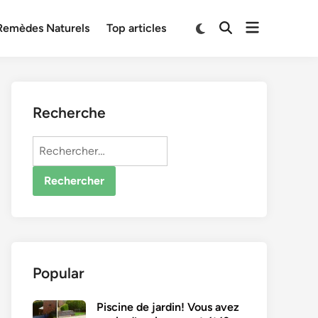
Open
Switch
Remèdes Naturels
Top articles
Open
to
menu
Search
dark
mode
Recherche
Rechercher :
Popular
Piscine de jardin! Vous avez