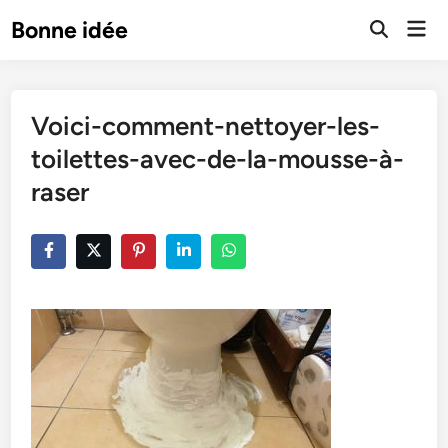
Skip
Mai
Bonne idée
to
Open
Men
Search
content
Voici-comment-nettoyer-les-
toilettes-avec-de-la-mousse-à-
raser