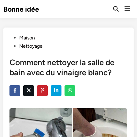
Skip
Mai
Bonne idée
to
Open
Men
Search
content
Posted
Maison
in
Nettoyage
Comment nettoyer la salle de
bain avec du vinaigre blanc?