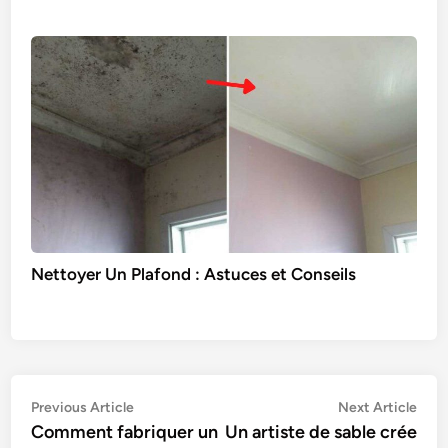
Nettoyer Un Plafond : Astuces et Conseils
Navigation
Previous
Nex
Previous Article
Next Article
article:
artic
Comment fabriquer un
Un artiste de sable crée
de