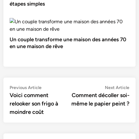
étapes simples
Un couple transforme une maison des années 70
en une maison de rêve
Navigation
Previous
Nex
Previous Article
Next Article
article:
artic
Voici comment
Comment décoller soi-
de
relooker son frigo à
même le papier peint ?
l’article
moindre coût