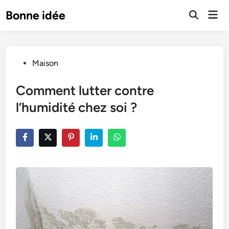
Skip
Mai
Bonne idée
to
Open
Men
Search
content
Posted
Maison
in
Comment lutter contre
l’humidité chez soi ?