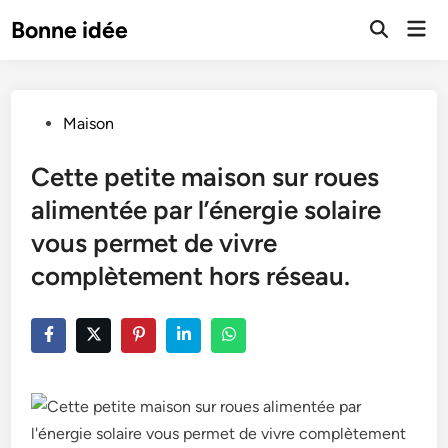
Skip
Mai
Bonne idée
to
Open
Men
Search
content
Posted
Maison
in
Cette petite maison sur roues
alimentée par l’énergie solaire
vous permet de vivre
complètement hors réseau.