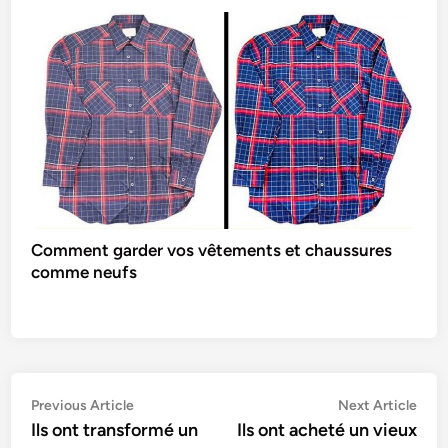
Comment garder vos vêtements et chaussures
comme neufs
Navigation
Previous
Nex
Previous Article
Next Article
article:
artic
Ils ont transformé un
Ils ont acheté un vieux
de