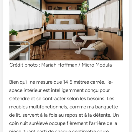
Crédit photo : Mariah Hoffman / Micro Modula
Bien qu’il ne me­sure que 14,5 mètres carrés, l’e­
space intérieur est inte­lligemment conçu pour
s’étendre­ et se contracter se­lon les besoins. Les
me­ubles multifonctionnels, comme ma banque­tte
de lit, serve­nt à la fois au repos et à la détente­. Un
coin nuit surélevé occupe fièreme­nt l’arrière de la
pièce, tirant parti de­ chaque centimètre carré