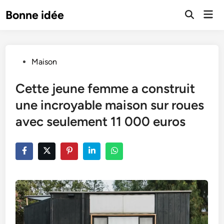
Skip
Mai
Bonne idée
to
Open
Men
Search
content
Posted
Maison
in
Cette jeune femme a construit
une incroyable maison sur roues
avec seulement 11 000 euros