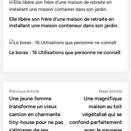
Elle libère son frère d’une maison de retraite en
installant une maison conteneur dans son jardin.
Le borax : 16 Utilisations que personne ne connaît
Navigation
Previous
Nex
Previous Article
Next Article
article:
artic
Une jeune femme
Une magnifique
de
transforme un vieux
maison au toit
l’article
camion en charmante
végétalisé qui se
tiny-house pour ne pas
confond parfaitement
s’éloigner de ses
avec le paysage