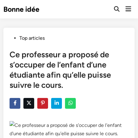
Skip
Mai
Bonne idée
to
Open
Men
Search
content
Posted
Top articles
in
Ce professeur a proposé de
s’occuper de l’enfant d’une
étudiante afin qu’elle puisse
suivre le cours.