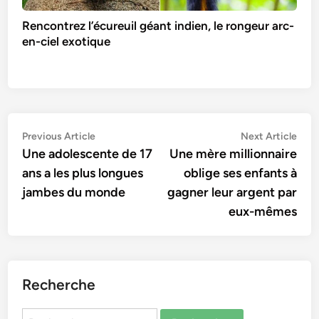
Rencontrez l’écureuil géant indien, le rongeur arc-
en-ciel exotique
Navigation
Previous
Nex
Previous Article
Next Article
article:
artic
Une adolescente de 17
Une mère millionnaire
de
ans a les plus longues
oblige ses enfants à
l’article
jambes du monde
gagner leur argent par
eux-mêmes
Recherche
Rechercher :