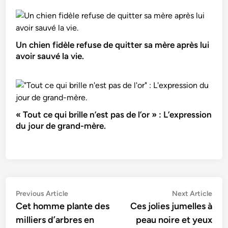
Un chien fidèle refuse de quitter sa mère après lui
avoir sauvé la vie.
« Tout ce qui brille n’est pas de l’or » : L’expression
du jour de grand-mère.
Navigation
Previous
Nex
Previous Article
Next Article
article:
artic
Cet homme plante des
Ces jolies jumelles à
de
milliers d’arbres en
peau noire et yeux
l’article