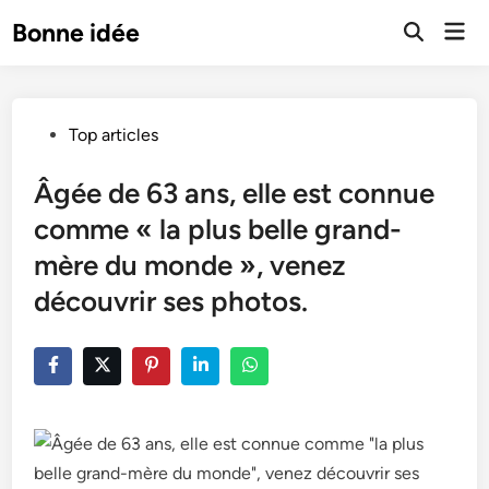
Skip
Mai
Bonne idée
to
Open
Men
Search
content
Posted
Top articles
in
Âgée de 63 ans, elle est connue
comme « la plus belle grand-
mère du monde », venez
découvrir ses photos.