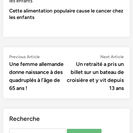
Cette alimentation populaire cause le cancer chez
les enfants
Navigation
Previous
Nex
Previous Article
Next Article
article:
artic
Une femme allemande
Un retraité a pris un
de
donne naissance à des
billet sur un bateau de
l’article
quadruplés à l’âge de
croisière et y vit depuis
65 ans !
13 ans
Recherche
Rechercher :