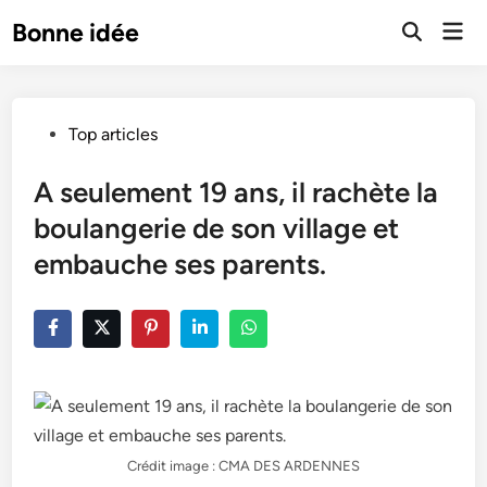
Skip
Mai
Bonne idée
to
Open
Men
Search
content
Posted
Top articles
in
A seulement 19 ans, il rachète la
boulangerie de son village et
embauche ses parents.
Crédit image : CMA DES ARDENNES