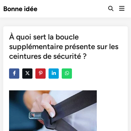
Skip
Mai
Bonne idée
to
Open
Men
Search
content
À quoi sert la boucle
supplémentaire présente sur les
ceintures de sécurité ?