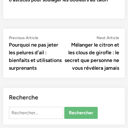
Navigation
Previous
Nex
Previous Article
Next Article
article:
artic
Pourquoi ne pas jeter
Mélanger le citron et
de
les pelures d’ail :
les clous de girofle : le
l’article
bienfaits et utilisations
secret que personne ne
surprenants
vous révélera jamais
Recherche
Rechercher :