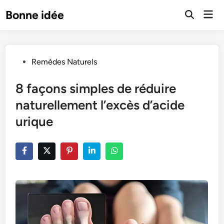
Skip
Mai
Bonne idée
to
Open
Men
Search
content
Posted
Remèdes Naturels
in
8 façons simples de réduire
naturellement l’excès d’acide
urique