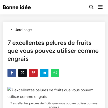
Skip
Mai
Bonne idée
to
Open
Men
Search
content
Posted
Jardinage
in
7 excellentes pelures de fruits
que vous pouvez utiliser comme
engrais
7 excellentes pelures de fruits que vous pouvez utiliser comme
engrais