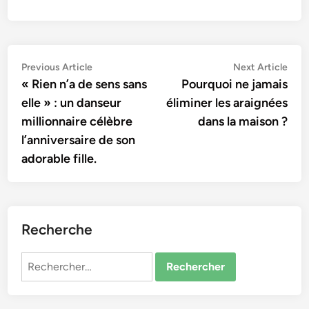
Navigation
Previous
Nex
Previous Article
Next Article
article:
artic
« Rien n’a de sens sans
Pourquoi ne jamais
de
elle » : un danseur
éliminer les araignées
l’article
millionnaire célèbre
dans la maison ?
l’anniversaire de son
adorable fille.
Recherche
Rechercher :