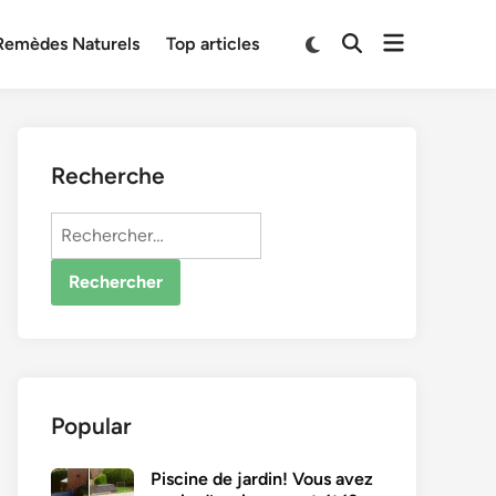
Open
Switch
Remèdes Naturels
Top articles
Open
to
menu
Search
dark
mode
Recherche
Rechercher :
Popular
Piscine de jardin! Vous avez