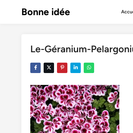
Skip
Bonne idée
to
Accue
content
Le-Géranium-Pelargon