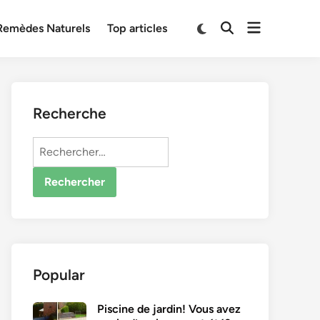
Open
Switch
Remèdes Naturels
Top articles
Open
to
menu
Search
dark
mode
Recherche
Rechercher :
Popular
Piscine de jardin! Vous avez