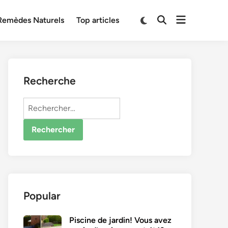
Open
Switch
Remèdes Naturels
Top articles
Open
to
menu
Search
dark
mode
Recherche
Rechercher :
Popular
Piscine de jardin! Vous avez