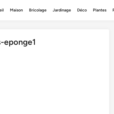
il
Maison
Bricolage
Jardinage
Déco
Plantes
s-eponge1