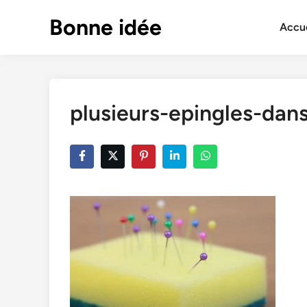
Skip
Bonne idée
to
Accue
content
plusieurs-epingles-dan