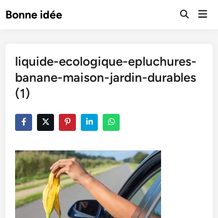
Skip
Mai
Bonne idée
to
Open
Men
Search
content
liquide-ecologique-epluchures-
banane-maison-jardin-durables
(1)