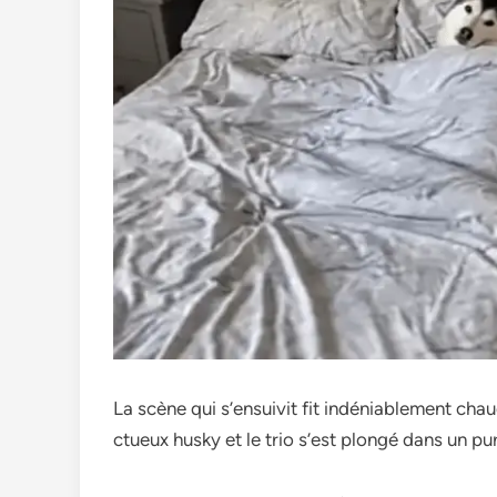
La scène qui s’e­nsuivit fit indéniablement chau
ctueux husky et le trio s’e­st plongé dans un pur