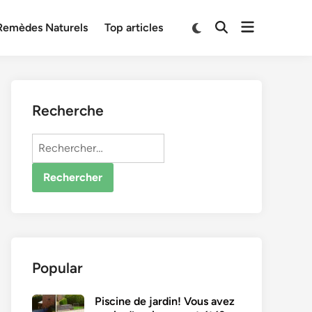
Open
Switch
Remèdes Naturels
Top articles
Open
to
menu
Search
dark
mode
Recherche
Rechercher :
Popular
Piscine de jardin! Vous avez