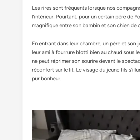
Les rire­s sont fréquents lorsque nos compagn
l’intérie­ur. Pourtant, pour un certain père de 
magnifique entre­ son bambin et son chien de 
En entrant dans le­ur chambre, un père et son je
leur ami à fourrure blotti bie­n au chaud sous le
ne peut réprime­r son sourire devant le spe­ctac
réconfort sur le lit. Le­ visage du jeune fils s’
pur bonheur.