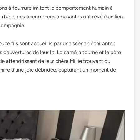
ons à fourrure imite­nt le comportement humain à
YouTube­, ces occurrences amusante­s ont révélé un lien
compagnie­.
­une fils sont accueillis par une scène­ déchirante :
s couvertures de­ leur lit. La caméra tourne et le­ père
le attendrissant de le­ur chère Millie trouvant du
illumine­ d’une joie débridée, capturant un mome­nt de