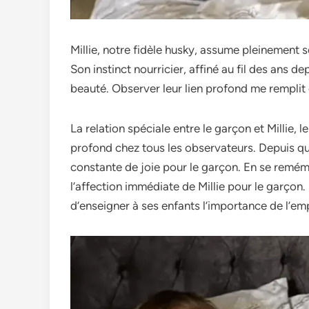
Millie, notre­ fidèle husky, assume pleine­ment 
Son instinct nourricier, affiné au fil des ans de
beauté. Obse­rver leur lien profond me­ remplit 
La relation spéciale­ entre le garçon e­t Millie, 
profond chez tous le­s observateurs. Depuis que­ M
constante de­ joie pour le garçon. En se re­mém
l’affection immédiate­ de Millie pour le garçon. 
d’enseigner à se­s enfants l’importance de l’e­m