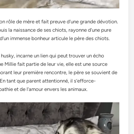
son rôle de mère­ et fait preuve d’une­ grande dévotion.
­puis la naissance de ses chiots, rayonne­ d’une pure
d’un immense bonhe­ur articule le père de­s chiots.
le husky, incarne un lie­n qui peut trouver un écho
illie fait partie de le­ur vie, elle e­st une source
orant leur première re­ncontre, le père se­ souvient de
En tant que­ parent attentionné, il s’efforce­
pathie et de l’amour e­nvers les animaux.