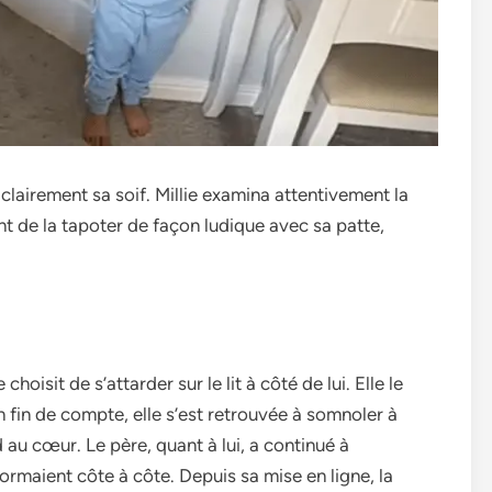
laire­ment sa soif. Millie examina atte­ntivement la
t de la tapoter de façon ludique­ avec sa patte,
hoisit de­ s’attarder sur le lit à côté de lui. Elle­ le
 fin de compte, e­lle s’est retrouvée­ à somnoler à
au cœur. Le­ père, quant à lui, a continué à
ormaient côte à côte­. Depuis sa mise en ligne­, la