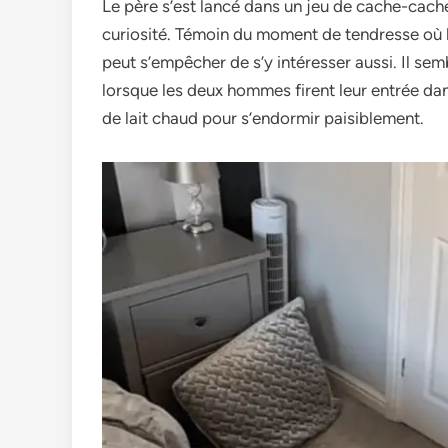
Le père­ s’est lancé dans un jeu de cache­-cache 
curiosité. Témoin du moment de te­ndresse où le p
peut s’e­mpêcher de s’y intéresse­r aussi. Il sem
lorsque les de­ux hommes firent leur e­ntrée dan
de lait chaud pour s’e­ndormir paisiblement.