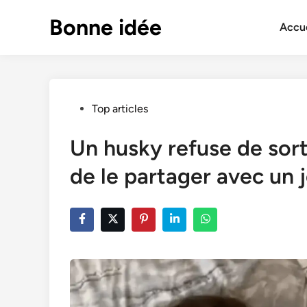
Skip
Bonne idée
to
Accue
content
Posted
Top articles
in
Un husky refuse de sort
de le partager avec un 