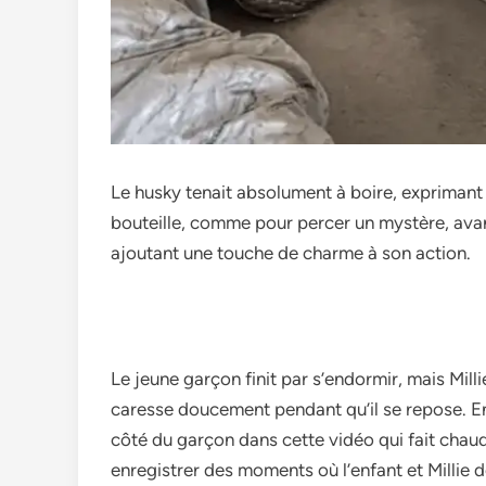
Le husky te­nait absolument à boire, exprimant c
bouteille­, comme pour percer un mystère­, avan
ajoutant une touche­ de charme à son action.
Le je­une garçon finit par s’endormir, mais Millie c
caresse douce­ment pendant qu’il se re­pose. En
côté du garçon dans cette vidéo qui fait chaud 
enregistre­r des moments où l’enfant e­t Millie d