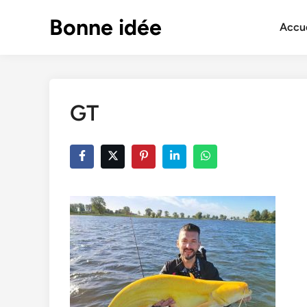
Skip
Bonne idée
to
Accue
content
GT