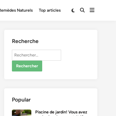
Open
Switch
Remèdes Naturels
Top articles
Open
to
menu
Search
dark
mode
Recherche
Rechercher :
Popular
Piscine de jardin! Vous avez