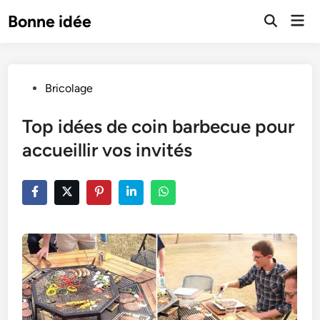
Skip
Mai
Bonne idée
to
Open
Men
Search
content
Posted
Bricolage
in
Top idées de coin barbecue pour
accueillir vos invités