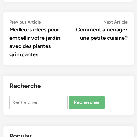
Navigation
Previous
Nex
Previous Article
Next Article
article:
artic
Meilleurs idées pour
Comment aménager
de
embellir votre jardin
une petite cuisine?
l’article
avec des plantes
grimpantes
Recherche
Rechercher :
Popular