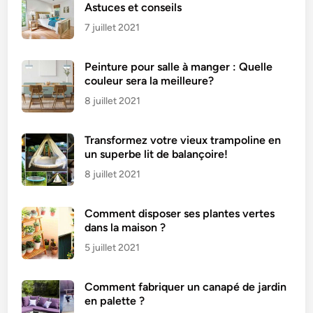
s
Astuces et conseils
s
7 juillet 2021
e
à
Peinture pour salle à manger : Quelle
r
couleur sera la meilleure?
a
s
8 juillet 2021
e
r
Transformez votre vieux trampoline en
un superbe lit de balançoire!
8 juillet 2021
Comment disposer ses plantes vertes
dans la maison ?
5 juillet 2021
Comment fabriquer un canapé de jardin
en palette ?