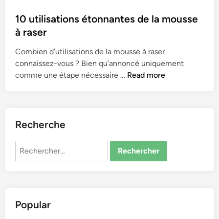
o
s
10 utilisations étonnantes de la mousse
t
à raser
e
Combien d’utilisations de la mousse à raser
d
connaissez-vous ? Bien qu’annoncé uniquement
i
1
comme une étape nécessaire …
Read more
n
0
u
t
i
Recherche
l
i
Rechercher :
s
a
t
i
Popular
o
n