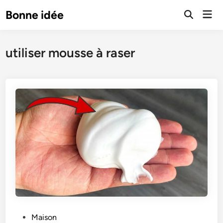
Skip
Mai
Bonne idée
to
Open
Men
Search
content
utiliser mousse à raser
P
Maison