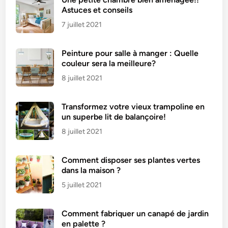
t
Astuces et conseils
l
7 juillet 2021
e
m
Peinture pour salle à manger : Quelle
e
couleur sera la meilleure?
i
l
8 juillet 2021
l
e
Transformez votre vieux trampoline en
u
un superbe lit de balançoire!
r
8 juillet 2021
a
m
Comment disposer ses plantes vertes
i
dans la maison ?
d
5 juillet 2021
’
u
n
Comment fabriquer un canapé de jardin
en palette ?
r