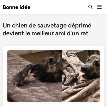
Skip
Mai
Bonne idée
to
Open
Men
Search
content
Un chien de sauvetage déprimé
devient le meilleur ami d'un rat