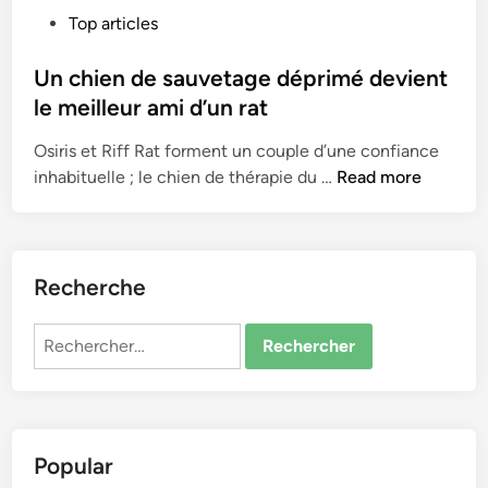
P
Top articles
o
s
Un chien de sauvetage déprimé devient
t
le meilleur ami d’un rat
e
Osiris et Riff Rat forment un couple d’une confiance
d
U
inhabituelle ; le chien de thérapie du …
Read more
i
n
n
c
h
i
Recherche
e
n
Rechercher :
d
e
s
a
Popular
u