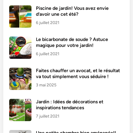
v
e
Piscine de jardin! Vous avez envie
d’avoir une cet été?
t
a
6 juillet 2021
g
e
Le bicarbonate de soude ? Astuce
d
magique pour votre jardin!
é
6 juillet 2021
p
r
Faites chauffer un avocat, et le résultat
i
va tout simplement vous séduire !
m
3 mai 2025
é
d
e
Jardin : Idées de décorations et
v
inspirations tendances
i
7 juillet 2021
e
n
Une petite chambre bien aménagée!!