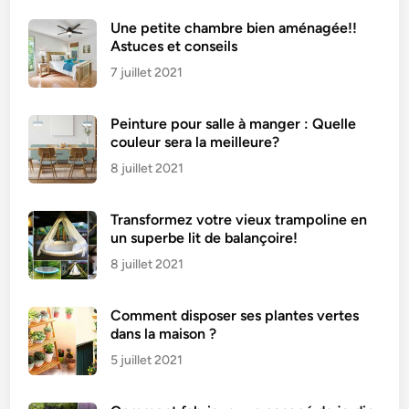
o
Une petite chambre bien aménagée!!
i
Astuces et conseils
r
7 juillet 2021
e
s
Peinture pour salle à manger : Quelle
–
couleur sera la meilleure?
U
n
8 juillet 2021
d
é
Transformez votre vieux trampoline en
l
un superbe lit de balançoire!
i
8 juillet 2021
c
e
Comment disposer ses plantes vertes
à
dans la maison ?
s
5 juillet 2021
a
v