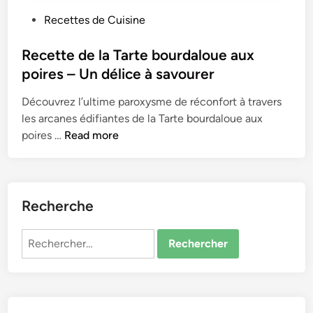
P
Recettes de Cuisine
o
s
Recette de la Tarte bourdaloue aux
t
poires – Un délice à savourer
e
Découvrez l’ultime paroxysme de réconfort à travers
d
les arcanes édifiantes de la Tarte bourdaloue aux
i
R
poires …
Read more
n
e
c
e
t
Recherche
t
e
Rechercher :
d
e
l
a