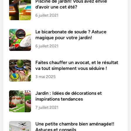
r
Piscine de jardin! Vous avez envie
d’avoir une cet été?
U
n
6 juillet 2021
S
a
Le bicarbonate de soude ? Astuce
l
magique pour votre jardin!
o
6 juillet 2021
n
M
Faites chauffer un avocat, et le résultat
o
va tout simplement vous séduire !
d
3 mai 2025
e
r
n
Jardin : Idées de décorations et
e
inspirations tendances
?
7 juillet 2021
Une petite chambre bien aménagée!!
Astuces et conseils