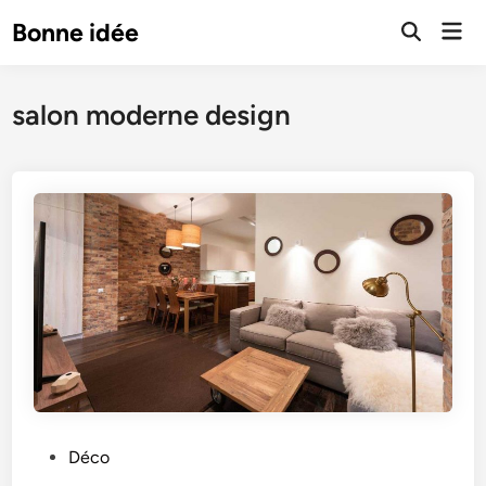
Skip
Mai
Bonne idée
to
Open
Men
Search
content
salon moderne design
P
Déco
o