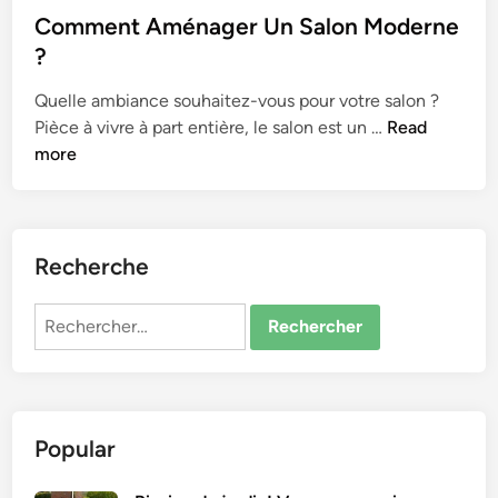
s
Comment Aménager Un Salon Moderne
t
?
e
Quelle ambiance souhaitez-vous pour votre salon ?
d
C
Pièce à vivre à part entière, le salon est un …
Read
i
o
more
n
m
m
e
n
Recherche
t
A
Rechercher :
m
é
n
a
Popular
g
e