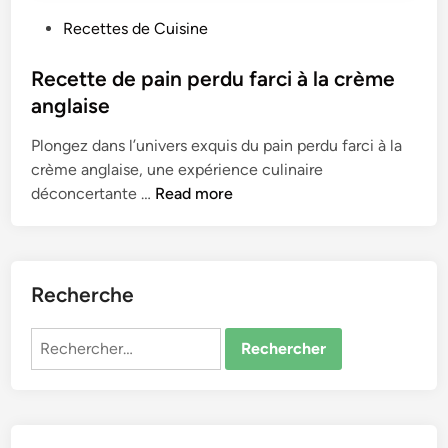
P
Recettes de Cuisine
o
s
Recette de pain perdu farci à la crème
t
anglaise
e
Plongez dans l’univers exquis du pain perdu farci à la
d
crème anglaise, une expérience culinaire
i
R
déconcertante …
Read more
n
e
c
e
t
Recherche
t
e
Rechercher :
d
e
p
a