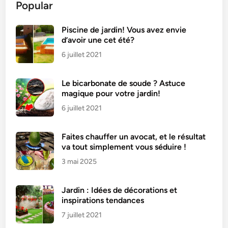
Popular
i
n
p
Piscine de jardin! Vous avez envie
d’avoir une cet été?
e
r
6 juillet 2021
d
u
Le bicarbonate de soude ? Astuce
f
magique pour votre jardin!
a
6 juillet 2021
r
c
Faites chauffer un avocat, et le résultat
i
va tout simplement vous séduire !
à
3 mai 2025
l
a
c
Jardin : Idées de décorations et
r
inspirations tendances
è
7 juillet 2021
m