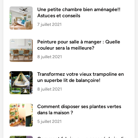
e
Une petite chambre bien aménagée!!
a
Astuces et conseils
n
7 juillet 2021
g
l
Peinture pour salle à manger : Quelle
a
couleur sera la meilleure?
i
s
8 juillet 2021
e
Transformez votre vieux trampoline en
un superbe lit de balançoire!
8 juillet 2021
Comment disposer ses plantes vertes
dans la maison ?
5 juillet 2021