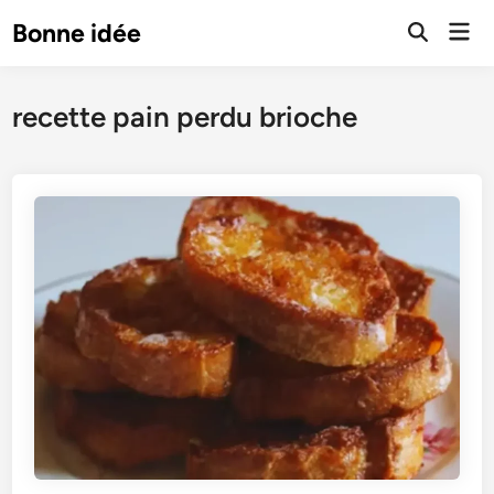
Skip
Mai
Bonne idée
to
Open
Men
Search
content
recette pain perdu brioche