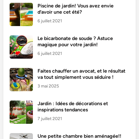
i
Piscine de jardin! Vous avez envie
d’avoir une cet été?
l
i
6 juillet 2021
s
e
Le bicarbonate de soude ? Astuce
r
magique pour votre jardin!
l
6 juillet 2021
e
v
Faites chauffer un avocat, et le résultat
i
va tout simplement vous séduire !
n
3 mai 2025
a
i
g
Jardin : Idées de décorations et
r
inspirations tendances
e
7 juillet 2021
d
e
Une petite chambre bien aménagée!!