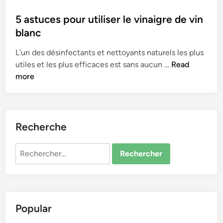
o
s
5 astuces pour utiliser le vinaigre de vin
t
blanc
e
L’un des désinfectants et nettoyants naturels les plus
d
5
utiles et les plus efficaces est sans aucun …
Read
i
a
more
n
s
t
u
c
Recherche
e
s
Rechercher :
p
o
u
r
Popular
u
t