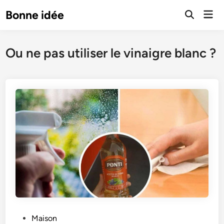
Skip
Mai
Bonne idée
to
Open
Men
Search
content
Ou ne pas utiliser le vinaigre blanc ?
P
Maison