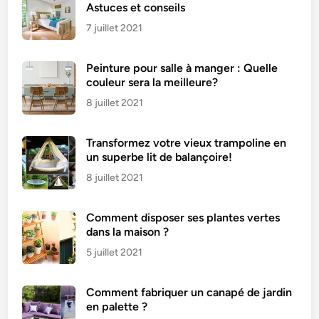
v
Astuces et conseils
i
7 juillet 2021
n
b
Peinture pour salle à manger : Quelle
l
couleur sera la meilleure?
a
n
8 juillet 2021
c
Transformez votre vieux trampoline en
un superbe lit de balançoire!
8 juillet 2021
Comment disposer ses plantes vertes
dans la maison ?
5 juillet 2021
Comment fabriquer un canapé de jardin
en palette ?