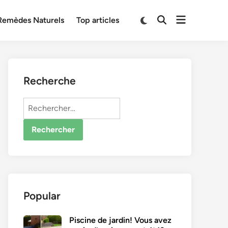
Open
Switch
Remèdes Naturels
Top articles
Open
to
menu
Search
dark
mode
Recherche
Rechercher :
Popular
Piscine de jardin! Vous avez