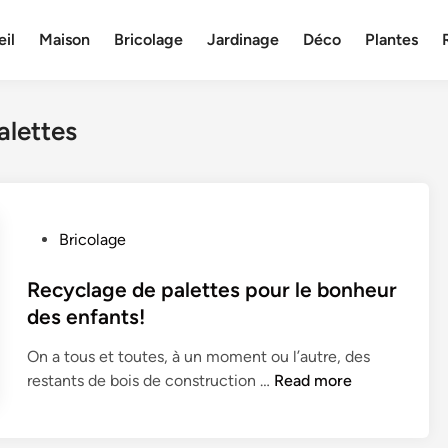
il
Maison
Bricolage
Jardinage
Déco
Plantes
alettes
P
Bricolage
o
s
Recyclage de palettes pour le bonheur
t
des enfants!
e
On a tous et toutes, à un moment ou l’autre, des
d
R
restants de bois de construction …
Read more
i
e
n
c