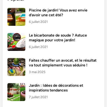
u
t
Piscine de jardin! Vous avez envie
d’avoir une cet été?
o
m
6 juillet 2021
n
e
Le bicarbonate de soude ? Astuce
p
magique pour votre jardin!
o
6 juillet 2021
u
r
Faites chauffer un avocat, et le résultat
p
va tout simplement vous séduire !
r
3 mai 2025
é
p
a
Jardin : Idées de décorations et
r
inspirations tendances
e
7 juillet 2021
r