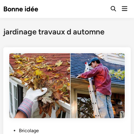
Skip
Mai
Bonne idée
to
Open
Men
Search
content
jardinage travaux d automne
P
Bricolage