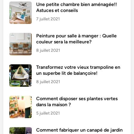
s
Une petite chambre bien aménagée!!
a
Astuces et conseils
m
7 juillet 2021
a
i
Peinture pour salle à manger : Quelle
s
couleur sera la meilleure?
o
n
8 juillet 2021
p
o
Transformez votre vieux trampoline en
u
un superbe lit de balançoire!
r
8 juillet 2021
l
’
Comment disposer ses plantes vertes
h
dans la maison ?
i
5 juillet 2021
v
e
r
Comment fabriquer un canapé de jardin