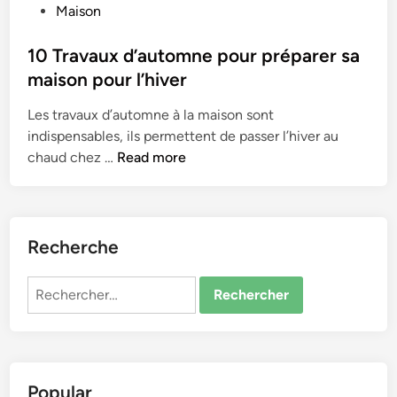
o
Maison
s
t
10 Travaux d’automne pour préparer sa
e
maison pour l’hiver
d
Les travaux d’automne à la maison sont
i
indispensables, ils permettent de passer l’hiver au
n
1
chaud chez …
Read more
0
T
r
a
Recherche
v
a
Rechercher :
u
x
d
’
Popular
a