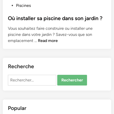
P
Piscines
o
s
Où installer sa piscine dans son jardin ?
t
Vous souhaitez faire construire ou installer une
e
piscine dans votre jardin ? Savez-vous que son
d
O
emplacement …
Read more
i
ù
n
i
n
s
Recherche
t
a
Rechercher :
l
l
e
r
Popular
s
a