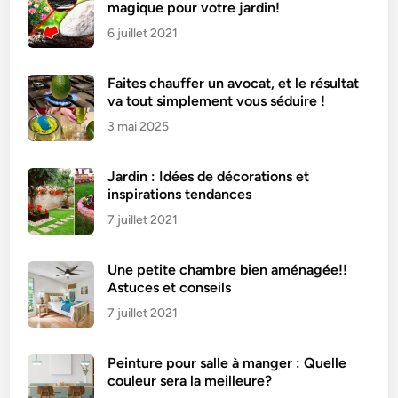
e
magique pour votre jardin!
r
6 juillet 2021
d
e
Faites chauffer un avocat, et le résultat
s
va tout simplement vous séduire !
s
3 mai 2025
a
p
i
Jardin : Idées de décorations et
n
inspirations tendances
s
7 juillet 2021
d
e
Une petite chambre bien aménagée!!
N
Astuces et conseils
o
7 juillet 2021
ë
l
Peinture pour salle à manger : Quelle
e
couleur sera la meilleure?
n