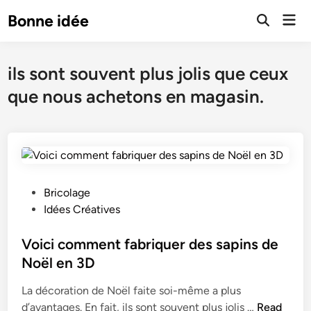
Skip
Mai
Bonne idée
to
Open
Men
Search
content
ils sont souvent plus jolis que ceux
que nous achetons en magasin.
P
Bricolage
o
Idées Créatives
s
t
Voici comment fabriquer des sapins de
e
Noël en 3D
d
La décoration de Noël faite soi-même a plus
i
V
d’avantages. En fait, ils sont souvent plus jolis …
Read
n