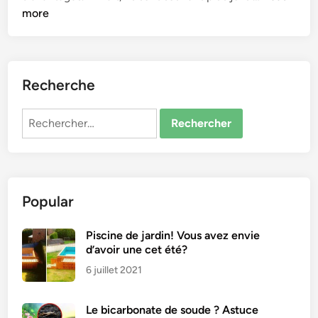
o
more
i
c
i
c
Recherche
o
m
Rechercher :
m
e
n
t
Popular
f
a
b
Piscine de jardin! Vous avez envie
d’avoir une cet été?
r
i
6 juillet 2021
q
u
Le bicarbonate de soude ? Astuce