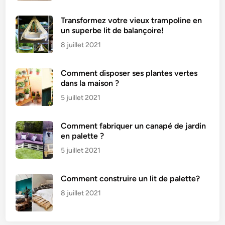
m
m
Transformez votre vieux trampoline en
e
un superbe lit de balançoire!
n
8 juillet 2021
t
l
Comment disposer ses plantes vertes
e
dans la maison ?
s
5 juillet 2021
u
t
i
Comment fabriquer un canapé de jardin
en palette ?
l
i
5 juillet 2021
s
e
Comment construire un lit de palette?
r
8 juillet 2021