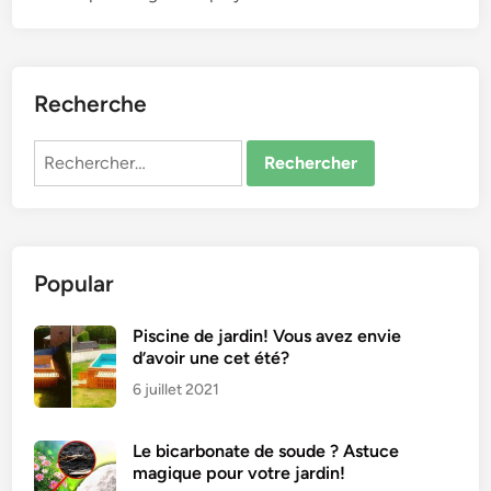
e
n
j
e
t
Recherche
e
z
Rechercher :
p
a
s
l
Popular
e
s
v
Piscine de jardin! Vous avez envie
d’avoir une cet été?
i
e
6 juillet 2021
u
x
Le bicarbonate de soude ? Astuce
f
magique pour votre jardin!