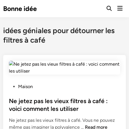
Skip
Mai
Bonne idée
to
Open
Men
Search
content
idées géniales pour détourner les
filtres à café
P
Maison
o
s
Ne jetez pas les vieux filtres à café :
t
voici comment les utiliser
e
Ne jetez pas les vieux filtres à café. Vous ne pouvez
d
N
même pas imaginer la polyvalence …
Read more
i