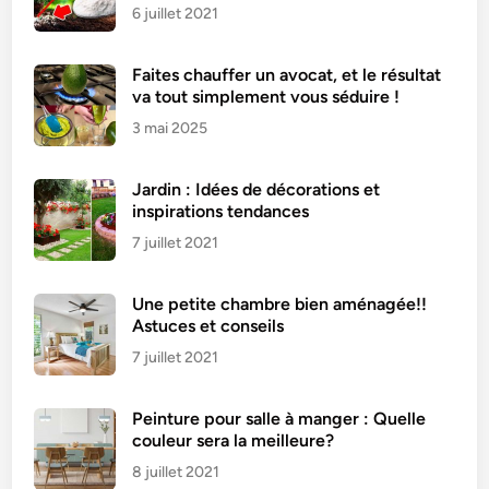
i
6 juillet 2021
l
t
Faites chauffer un avocat, et le résultat
r
va tout simplement vous séduire !
e
3 mai 2025
s
à
c
Jardin : Idées de décorations et
a
inspirations tendances
f
7 juillet 2021
é
:
Une petite chambre bien aménagée!!
v
Astuces et conseils
o
7 juillet 2021
i
c
Peinture pour salle à manger : Quelle
i
couleur sera la meilleure?
c
o
8 juillet 2021