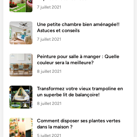
!
7 juillet 2021
!
A
Une petite chambre bien aménagée!!
s
Astuces et conseils
t
7 juillet 2021
u
c
Peinture pour salle à manger : Quelle
e
couleur sera la meilleure?
s
e
8 juillet 2021
t
c
Transformez votre vieux trampoline en
o
un superbe lit de balançoire!
n
8 juillet 2021
s
e
Comment disposer ses plantes vertes
i
dans la maison ?
l
5 juillet 2021