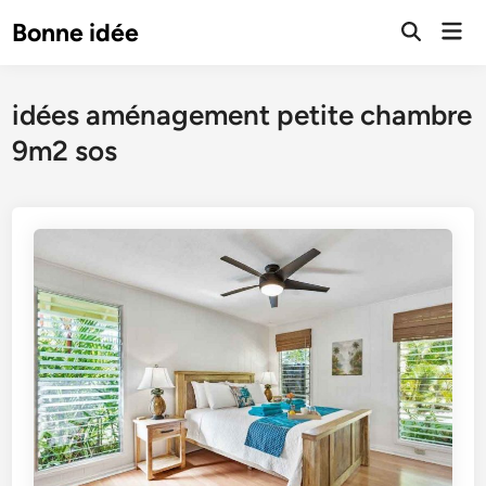
Skip
Mai
Bonne idée
to
Open
Men
Search
content
idées aménagement petite chambre
9m2 sos