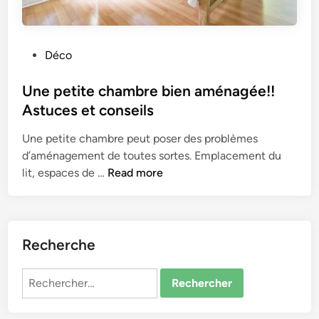
P
Déco
o
s
Une petite chambre bien aménagée!!
t
Astuces et conseils
e
Une petite chambre peut poser des problèmes
d
d’aménagement de toutes sortes. Emplacement du
i
U
lit, espaces de …
Read more
n
n
e
p
e
Recherche
t
i
Rechercher :
t
e