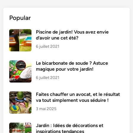
c
h
Popular
a
m
b
Piscine de jardin! Vous avez envie
d’avoir une cet été?
r
e
6 juillet 2021
b
i
Le bicarbonate de soude ? Astuce
e
magique pour votre jardin!
n
6 juillet 2021
a
m
Faites chauffer un avocat, et le résultat
é
va tout simplement vous séduire !
n
3 mai 2025
a
g
é
Jardin : Idées de décorations et
e
inspirations tendances