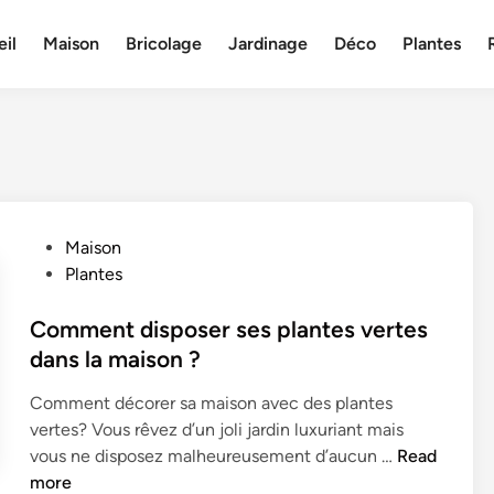
il
Maison
Bricolage
Jardinage
Déco
Plantes
P
Maison
o
Plantes
s
t
Comment disposer ses plantes vertes
e
dans la maison ?
d
Comment décorer sa maison avec des plantes
i
vertes? Vous rêvez d’un joli jardin luxuriant mais
n
C
vous ne disposez malheureusement d’aucun …
Read
o
more