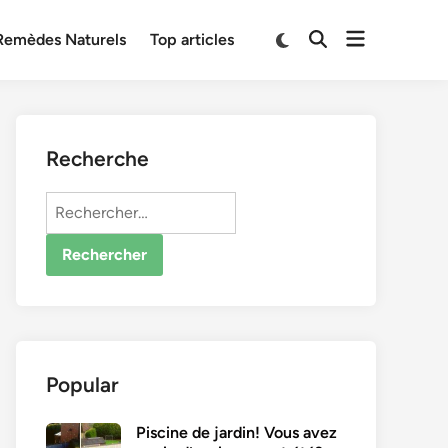
Open
Switch
Remèdes Naturels
Top articles
Open
to
menu
Search
dark
mode
Recherche
Rechercher :
Popular
Piscine de jardin! Vous avez