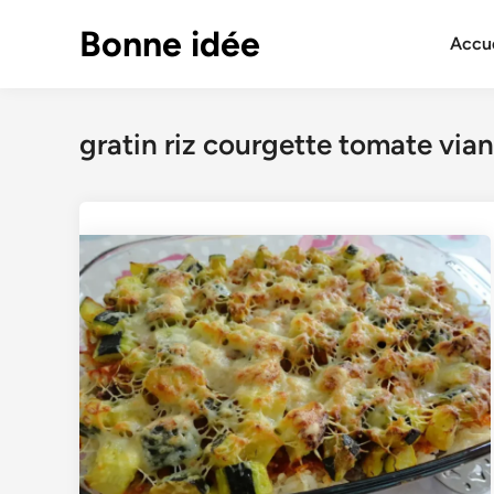
Skip
Bonne idée
to
Accue
content
gratin riz courgette tomate via