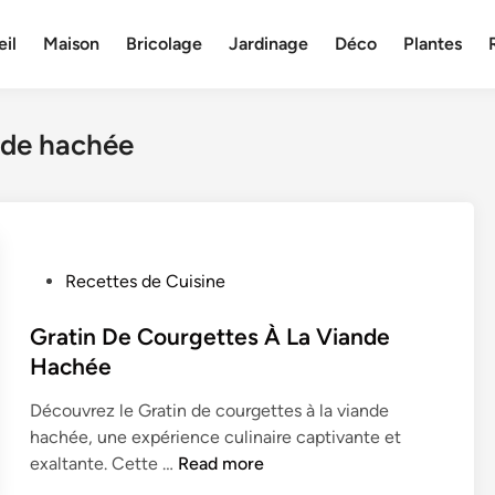
il
Maison
Bricolage
Jardinage
Déco
Plantes
nde hachée
P
Recettes de Cuisine
o
s
Gratin De Courgettes À La Viande
t
Hachée
e
Découvrez le Gratin de courgettes à la viande
d
hachée, une expérience culinaire captivante et
i
G
exaltante. Cette …
Read more
n
r