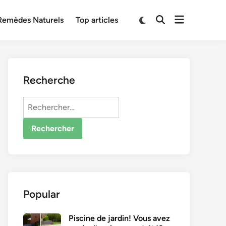
Open
Switch
Remèdes Naturels
Top articles
Open
to
menu
Search
dark
mode
Recherche
Rechercher :
Popular
Piscine de jardin! Vous avez