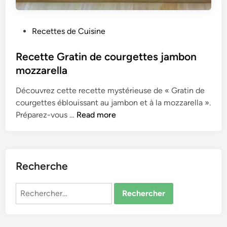
P
Recettes de Cuisine
o
s
Recette Gratin de courgettes jambon
t
mozzarella
e
Découvrez cette recette mystérieuse de « Gratin de
d
courgettes éblouissant au jambon et à la mozzarella ».
i
R
Préparez-vous …
Read more
n
e
c
e
t
Recherche
t
e
Rechercher :
G
r
a