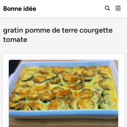
Skip
Mai
Bonne idée
to
Open
Men
Search
content
gratin pomme de terre courgette
tomate