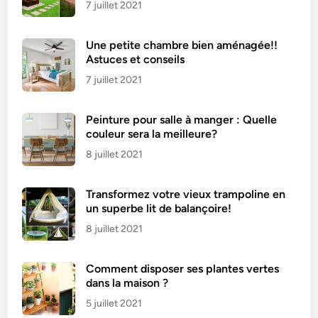
b
7 juillet 2021
o
n
Une petite chambre bien aménagée!!
m
Astuces et conseils
o
7 juillet 2021
z
z
Peinture pour salle à manger : Quelle
a
couleur sera la meilleure?
r
e
8 juillet 2021
l
l
Transformez votre vieux trampoline en
a
un superbe lit de balançoire!
8 juillet 2021
Comment disposer ses plantes vertes
dans la maison ?
5 juillet 2021