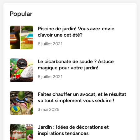
t
Popular
i
n
d
Piscine de jardin! Vous avez envie
d’avoir une cet été?
e
c
6 juillet 2021
o
u
Le bicarbonate de soude ? Astuce
r
magique pour votre jardin!
g
6 juillet 2021
e
t
Faites chauffer un avocat, et le résultat
t
va tout simplement vous séduire !
e
3 mai 2025
s
j
a
Jardin : Idées de décorations et
m
inspirations tendances