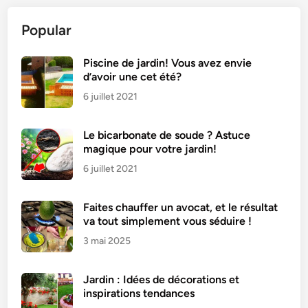
u
Popular
r
g
e
Piscine de jardin! Vous avez envie
d’avoir une cet été?
t
t
6 juillet 2021
e
s
Le bicarbonate de soude ? Astuce
À
magique pour votre jardin!
L
6 juillet 2021
a
V
Faites chauffer un avocat, et le résultat
i
va tout simplement vous séduire !
a
3 mai 2025
n
d
e
Jardin : Idées de décorations et
H
inspirations tendances