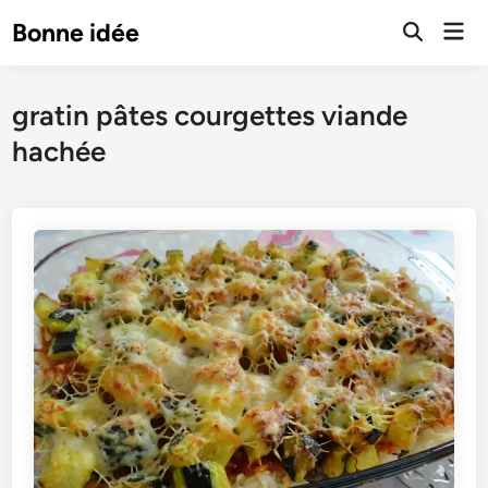
Skip
Mai
Bonne idée
to
Open
Men
Search
content
gratin pâtes courgettes viande
hachée