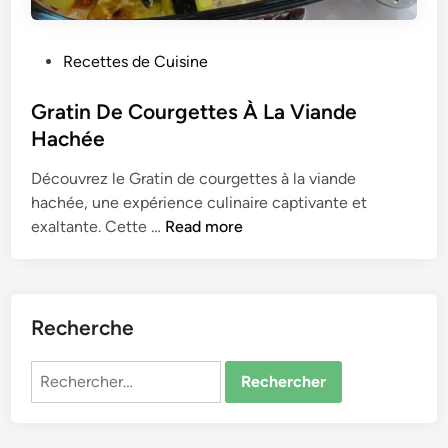
P
Recettes de Cuisine
o
s
Gratin De Courgettes À La Viande
t
Hachée
e
Découvrez le Gratin de courgettes à la viande
d
hachée, une expérience culinaire captivante et
i
G
exaltante. Cette …
Read more
n
r
a
t
i
Recherche
n
D
Rechercher :
e
C
o