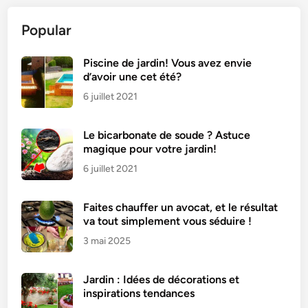
u
Popular
r
g
e
Piscine de jardin! Vous avez envie
d’avoir une cet été?
t
t
6 juillet 2021
e
s
Le bicarbonate de soude ? Astuce
À
magique pour votre jardin!
L
6 juillet 2021
a
V
Faites chauffer un avocat, et le résultat
i
va tout simplement vous séduire !
a
3 mai 2025
n
d
e
Jardin : Idées de décorations et
H
inspirations tendances