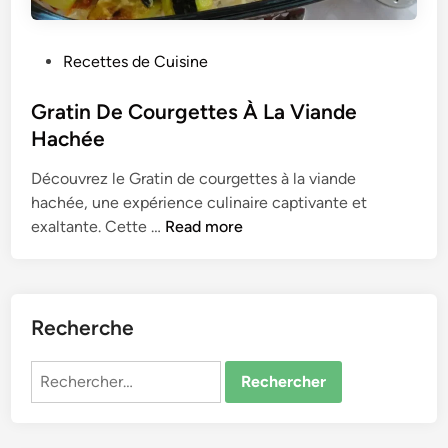
P
Recettes de Cuisine
o
s
Gratin De Courgettes À La Viande
t
Hachée
e
Découvrez le Gratin de courgettes à la viande
d
hachée, une expérience culinaire captivante et
i
G
exaltante. Cette …
Read more
n
r
a
t
i
Recherche
n
D
Rechercher :
e
C
o