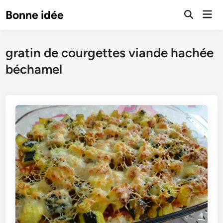
Skip
Mai
Bonne idée
to
Open
Men
Search
content
gratin de courgettes viande hachée
béchamel