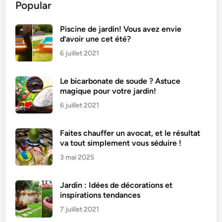
Popular
i
n
d
Piscine de jardin! Vous avez envie
d’avoir une cet été?
e
c
6 juillet 2021
o
u
Le bicarbonate de soude ? Astuce
r
magique pour votre jardin!
g
6 juillet 2021
e
t
Faites chauffer un avocat, et le résultat
t
va tout simplement vous séduire !
e
3 mai 2025
s
j
a
Jardin : Idées de décorations et
m
inspirations tendances
b
7 juillet 2021
o