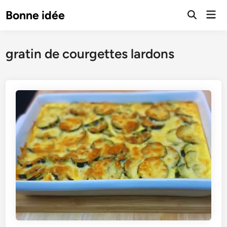
Skip
Mai
Bonne idée
to
Open
Men
Search
content
gratin de courgettes lardons