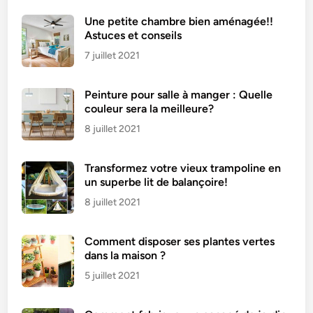
n
Une petite chambre bien aménagée!!
m
Astuces et conseils
o
7 juillet 2021
z
z
Peinture pour salle à manger : Quelle
a
couleur sera la meilleure?
r
e
8 juillet 2021
l
l
Transformez votre vieux trampoline en
a
un superbe lit de balançoire!
8 juillet 2021
Comment disposer ses plantes vertes
dans la maison ?
5 juillet 2021