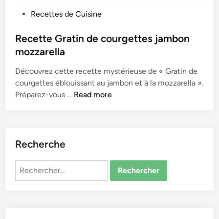
P
Recettes de Cuisine
o
s
Recette Gratin de courgettes jambon
t
mozzarella
e
Découvrez cette recette mystérieuse de « Gratin de
d
courgettes éblouissant au jambon et à la mozzarella ».
i
R
Préparez-vous …
Read more
n
e
c
e
t
Recherche
t
e
Rechercher :
G
r
a
t