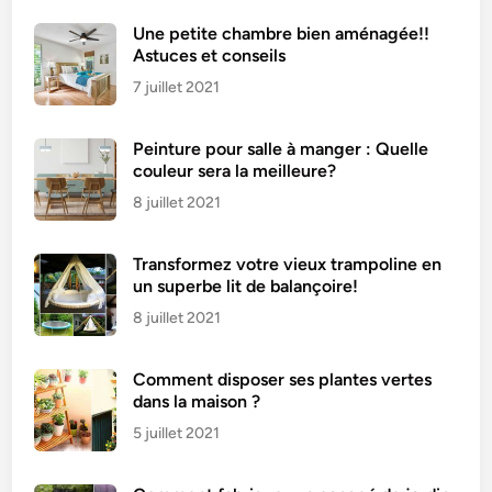
n
Une petite chambre bien aménagée!!
m
Astuces et conseils
o
7 juillet 2021
z
z
Peinture pour salle à manger : Quelle
a
couleur sera la meilleure?
r
e
8 juillet 2021
l
l
Transformez votre vieux trampoline en
a
un superbe lit de balançoire!
8 juillet 2021
Comment disposer ses plantes vertes
dans la maison ?
5 juillet 2021