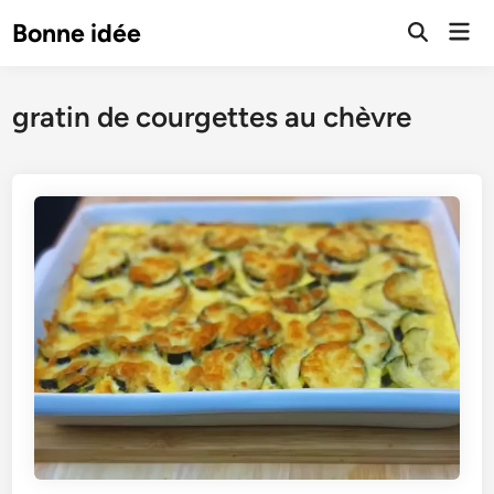
Skip
Mai
Bonne idée
to
Open
Men
Search
content
gratin de courgettes au chèvre