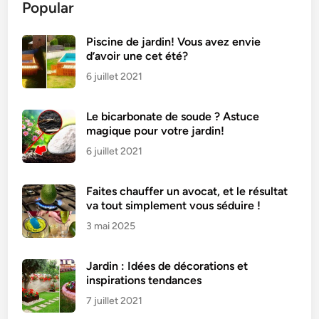
Popular
i
n
d
Piscine de jardin! Vous avez envie
d’avoir une cet été?
e
c
6 juillet 2021
o
u
Le bicarbonate de soude ? Astuce
r
magique pour votre jardin!
g
6 juillet 2021
e
t
Faites chauffer un avocat, et le résultat
t
va tout simplement vous séduire !
e
3 mai 2025
s
j
a
Jardin : Idées de décorations et
m
inspirations tendances
b
7 juillet 2021
o