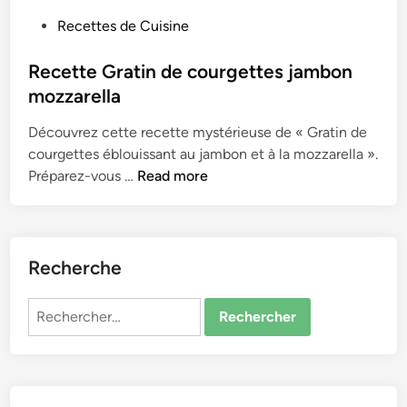
P
Recettes de Cuisine
o
s
Recette Gratin de courgettes jambon
t
mozzarella
e
Découvrez cette recette mystérieuse de « Gratin de
d
courgettes éblouissant au jambon et à la mozzarella ».
i
R
Préparez-vous …
Read more
n
e
c
e
t
Recherche
t
e
Rechercher :
G
r
a
t