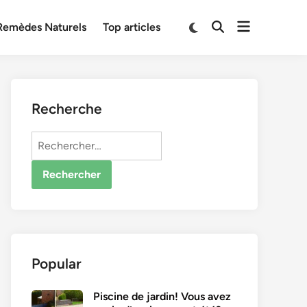
Open
Switch
Remèdes Naturels
Top articles
Open
to
menu
Search
dark
mode
Recherche
Rechercher :
Popular
Piscine de jardin! Vous avez