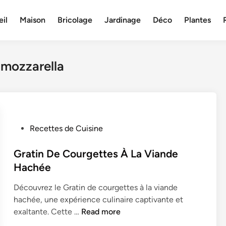
il
Maison
Bricolage
Jardinage
Déco
Plantes
 mozzarella
P
Recettes de Cuisine
o
s
Gratin De Courgettes À La Viande
t
Hachée
e
Découvrez le Gratin de courgettes à la viande
d
hachée, une expérience culinaire captivante et
i
G
exaltante. Cette …
Read more
n
r