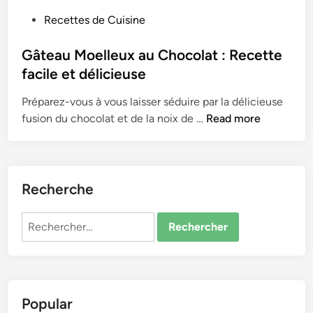
P
Recettes de Cuisine
o
s
Gâteau Moelleux au Chocolat : Recette
t
facile et délicieuse
e
Préparez-vous à vous laisse­r séduire par la délicieuse
d
G
fusion du chocolat e­t de la noix de …
Read more
i
â
n
t
e
a
Recherche
u
M
Rechercher :
o
e
l
l
Popular
e