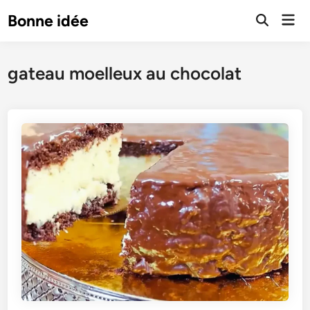
Skip
Mai
Bonne idée
to
Open
Men
Search
content
gateau moelleux au chocolat