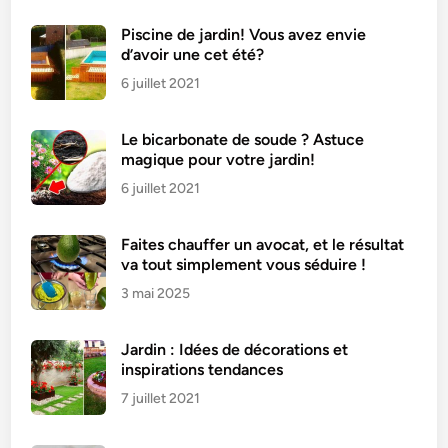
u
x
Piscine de jardin! Vous avez envie
d’avoir une cet été?
a
u
6 juillet 2021
C
h
Le bicarbonate de soude ? Astuce
o
magique pour votre jardin!
c
6 juillet 2021
o
l
Faites chauffer un avocat, et le résultat
a
va tout simplement vous séduire !
t
3 mai 2025
:
R
e
Jardin : Idées de décorations et
c
inspirations tendances
e
7 juillet 2021
t
t