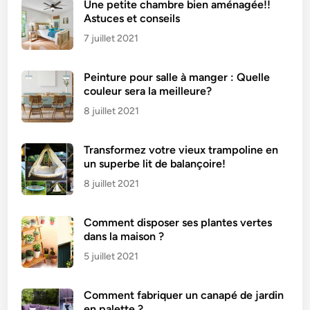
Une petite chambre bien aménagée!!
e
Astuces et conseils
f
7 juillet 2021
a
c
Peinture pour salle à manger : Quelle
i
couleur sera la meilleure?
l
e
8 juillet 2021
e
t
Transformez votre vieux trampoline en
d
un superbe lit de balançoire!
é
8 juillet 2021
l
i
Comment disposer ses plantes vertes
c
dans la maison ?
i
5 juillet 2021
e
u
s
Comment fabriquer un canapé de jardin
en palette ?